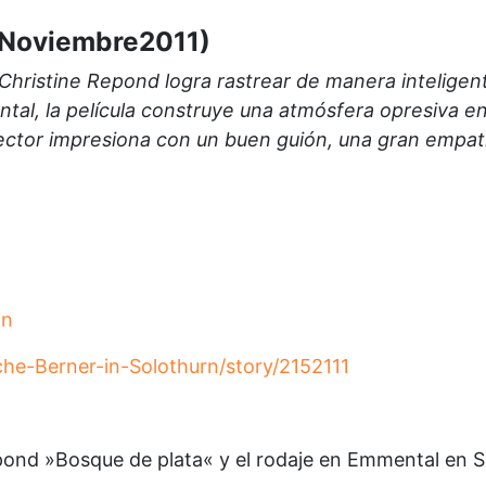
 (Noviembre2011)
Christine Repond logra rastrear de manera inteligent
tal, la película construye una atmósfera opresiva e
irector impresiona con un buen guión, una gran empatí
in
che-Berner-in-Solothurn/story/2152111
Repond »Bosque de plata« y el rodaje en Emmental en S