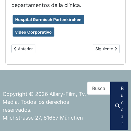
departamentos de la clínica.
Hospital Garmisch Partenkirchen
video Corporativo
Artículo anterior: Lego Mindstorms
Artículo siguiente
Anterior
Siguiente
Buscar
B
Copyright © 2026 Allary-Film, Tv,
u
Media. Todos los derechos
s
c
reservados.
a
Milchstrasse 27, 81667 München
r