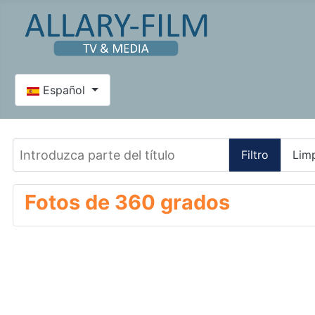
Seleccione su idioma
Español
Introduzca parte del título
Filtro
Limp
Fotos de 360 ​​grados