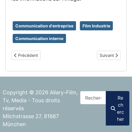
Communication d'entreprise
Film Industrie
Communication interne
Article précédent : Peramiho en réalité virtuelle
Article suivant :
Précédent
Suivant
Copyright © 2026 Allary-Film,
Rechercher
Re
Tv, Media - Tous droits
ch
réservés
erc
Milchstrasse 27, 81667
her
München