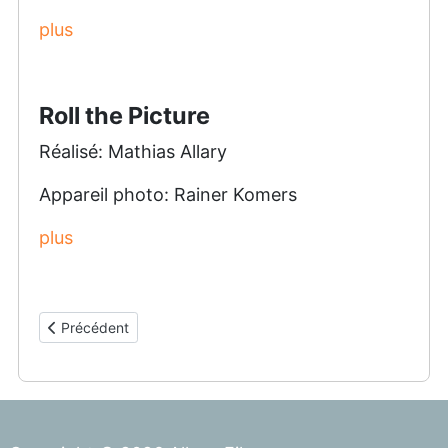
plus
Roll the Picture
Réalisé: Mathias Allary
Appareil photo: Rainer Komers
plus
Article précédent : Carnaval-isme
Précédent