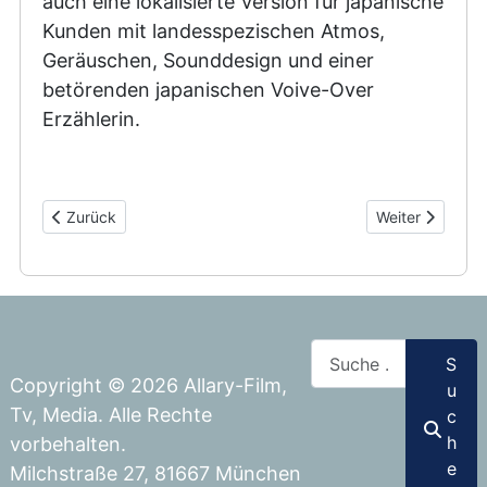
auch eine lokalisierte Version für japanische
Kunden mit landesspezischen Atmos,
Geräuschen, Sounddesign und einer
betörenden japanischen Voive-Over
Erzählerin.
Vorheriger Beitrag: Werbespots Deutsche Kautionskasse
Nächster Beitr
Zurück
Weiter
Suchen
S
Copyright © 2026 Allary-Film,
u
Tv, Media. Alle Rechte
c
h
vorbehalten.
e
Milchstraße 27, 81667 München